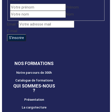
Prénom
Nom
Name
Email
*
Email
E-mail
S'inscrire
NOS FORMATIONS
Notre parcours de 300h
Catalogue de formations
QUI SOMMES-NOUS
?
Présentation
La cargotecture