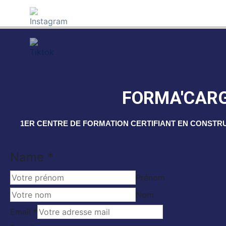
FORMA'CAR
1ER CENTRE DE FORMATION CERTIFIANT EN CONSTR
Name
*
Prénom
Nom
Name
Email
*
Email