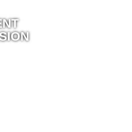
ENT
SION