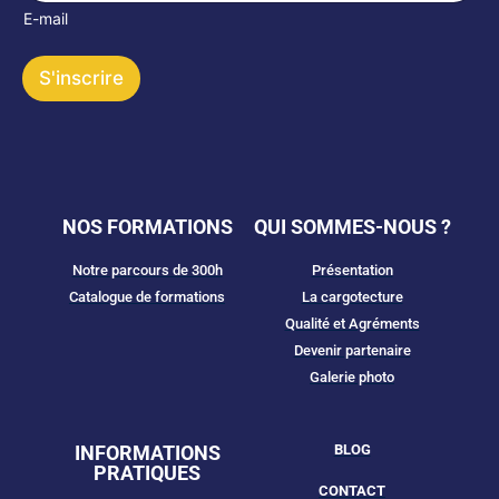
a
e
E-mail
i
l
*
S'inscrire
NOS FORMATIONS
QUI SOMMES-NOUS ?
Notre parcours de 300h
Présentation
Catalogue de formations
La cargotecture
Qualité et Agréments
Devenir partenaire
Galerie photo
INFORMATIONS
BLOG
PRATIQUES
CONTACT