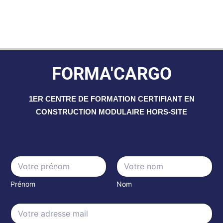
FORMA'CARGO
1ER CENTRE DE FORMATION CERTIFIANT EN
CONSTRUCTION MODULAIRE HORS-SITE
E
N
m
a
a
m
i
Prénom
Nom
e
l
*
N
E
a
m
m