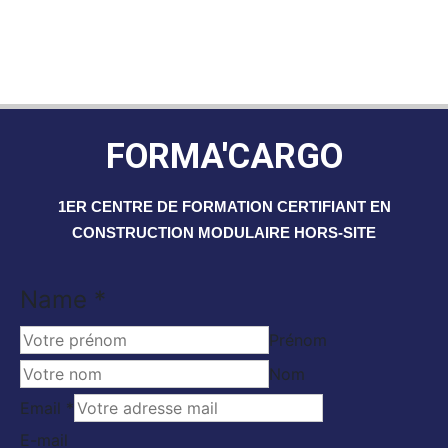
FORMA'CARGO
1ER CENTRE DE FORMATION CERTIFIANT EN
CONSTRUCTION MODULAIRE HORS-SITE
Email
Name
*
Name
Prénom
Nom
Email
*
E-mail