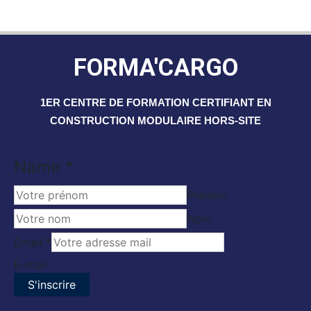
FORMA'CARGO
1ER CENTRE DE FORMATION CERTIFIANT EN
CONSTRUCTION MODULAIRE HORS-SITE
Name
Name
*
Email
Prénom
Nom
Email
*
E-mail
S'inscrire