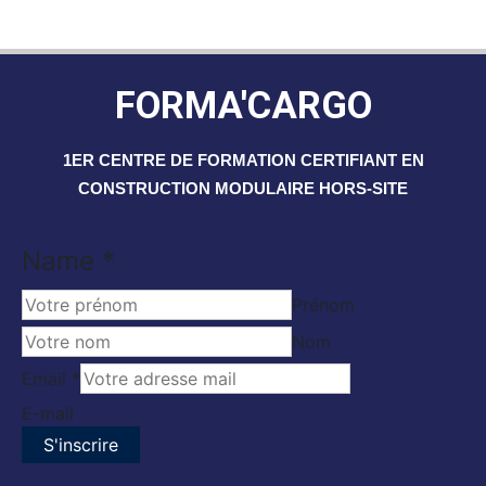
FORMA'CARGO
1ER CENTRE DE FORMATION CERTIFIANT EN
CONSTRUCTION MODULAIRE HORS-SITE
Name
*
Prénom
Nom
Email
Email
*
Name
E-mail
S'inscrire