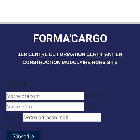
FORMA'CARGO
1ER CENTRE DE FORMATION CERTIFIANT EN
CONSTRUCTION MODULAIRE HORS-SITE
Name
Name
*
Email
Prénom
Nom
Email
*
E-mail
S'inscrire