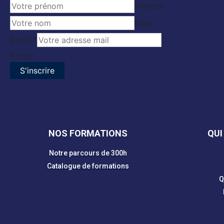
Prénom
Nom
Email
Email
*
Name
E-mail
S'inscrire
NOS FORMATIONS
QUI
Notre parcours de 300h
Catalogue de formations
Q