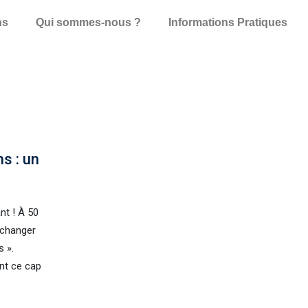
ns
Qui sommes-nous ?
Informations Pratiques
s : un
nt ! À 50
r changer
s ».
nt ce cap