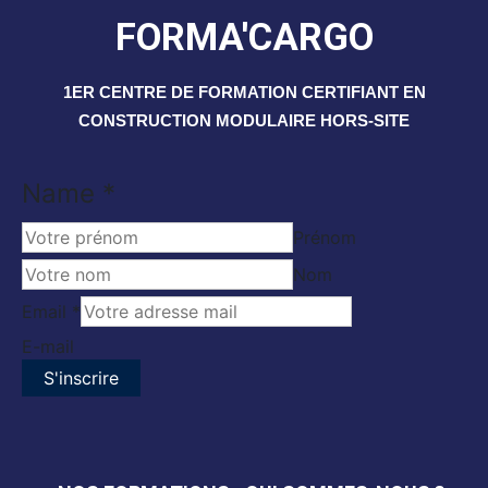
FORMA'CARGO
1ER CENTRE DE FORMATION CERTIFIANT EN
CONSTRUCTION MODULAIRE HORS-SITE
Name
*
Prénom
Nom
Email
Email
*
Name
E-mail
S'inscrire