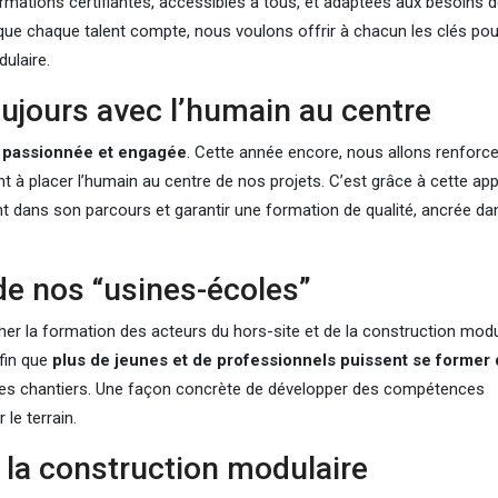
mations certifiantes, accessibles à tous, et adaptées aux besoins 
ue chaque talent compte, nous voulons offrir à chacun les clés pou
ulaire.
oujours avec l’humain au centre
 passionnée et engagée
. Cette année encore, nous allons renforc
nt à placer l’humain au centre de nos projets. C’est grâce à cette ap
ans son parcours et garantir une formation de qualité, ancrée dan
de nos “usines-écoles”
her la formation des acteurs du hors-site et de la construction modu
Afin que
plus de jeunes et de professionnels puissent se former
 des chantiers. Une façon concrète de développer des compétences
le terrain.
 la construction modulaire