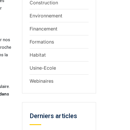
des
Construction
r
Environnement
Financement
er nos
Formations
proche
Habitat
s la
Usine-Ecole
Webinaires
laire.
 dans
Derniers articles