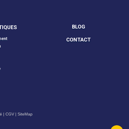
BLOG
TIQUES
ment
CONTACT
n
e
té
|
CGV
|
SiteMap​