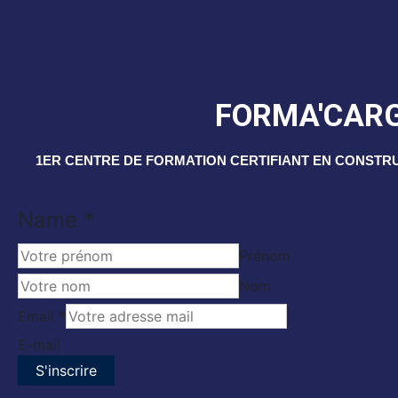
FORMA'CAR
1ER CENTRE DE FORMATION CERTIFIANT EN CONSTR
Name
*
Prénom
Nom
Name
Email
*
Email
E-mail
S'inscrire