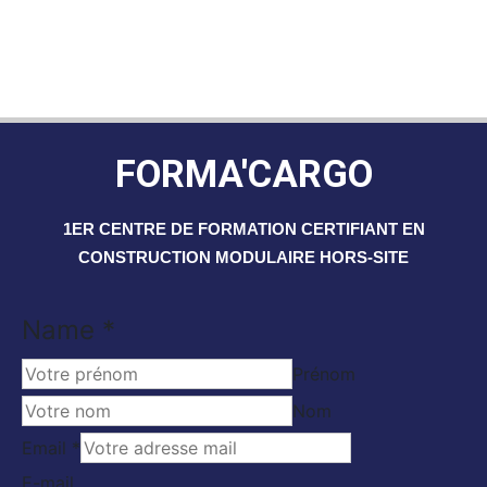
FORMA'CARGO
1ER CENTRE DE FORMATION CERTIFIANT EN
CONSTRUCTION MODULAIRE HORS-SITE
Name
*
Prénom
Nom
Email
Email
*
Name
E-mail