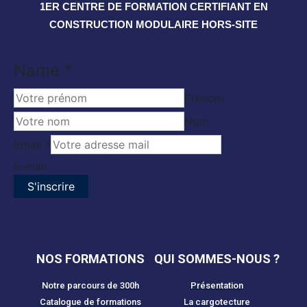
1ER CENTRE DE FORMATION CERTIFIANT EN
CONSTRUCTION MODULAIRE HORS-SITE
Email
Name
*
Name
Prénom
Nom
Email
*
E-mail
S'inscrire
NOS FORMATIONS
QUI SOMMES-NOUS ?
Notre parcours de 300h
Présentation
Catalogue de formations
La cargotecture