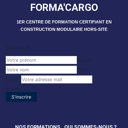
FORMA'CARGO
1ER CENTRE DE FORMATION CERTIFIANT EN
CONSTRUCTION MODULAIRE HORS-SITE
Email
Name
*
Name
Prénom
Nom
Email
*
E-mail
S'inscrire
NOS FORMATIONS
QUI SOMMES-NOUS ?