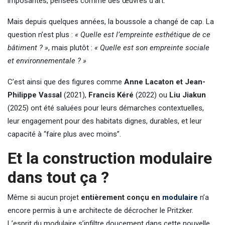
imposantes, pensées comme des œuvres d’art.
Mais depuis quelques années, la boussole a changé de cap. La
question n’est plus :
« Quelle est l’empreinte esthétique de ce
bâtiment ? »
, mais plutôt :
« Quelle est son empreinte sociale
et environnementale ? »
C’est ainsi que des figures comme
Anne Lacaton et Jean-
Philippe Vassal
(2021),
Francis Kéré
(2022) ou
Liu Jiakun
(2025) ont été saluées pour leurs démarches contextuelles,
leur engagement pour des habitats dignes, durables, et leur
capacité à “faire plus avec moins”.
Et la construction modulaire
dans tout ça ?
Même si aucun projet
entièrement conçu en
modulaire
n’a
encore permis à un·e architecte de décrocher le Pritzker.
L’esprit du modulaire s’infiltre doucement dans cette nouvelle