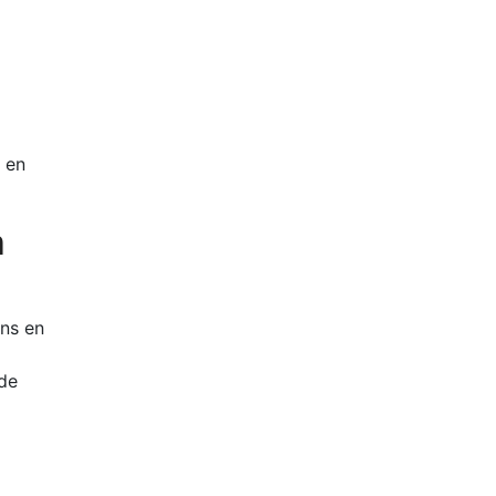
t en
n
ons en
 de