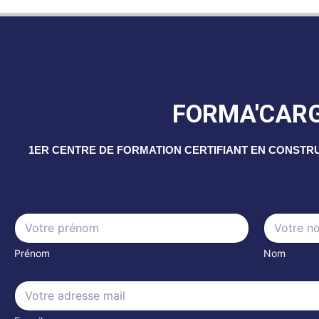
FORMA'CAR
1ER CENTRE DE FORMATION CERTIFIANT EN CONSTR
N
a
m
Prénom
Nom
e
*
N
E
a
m
m
a
e