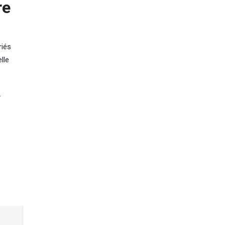
re
riés
lle
.