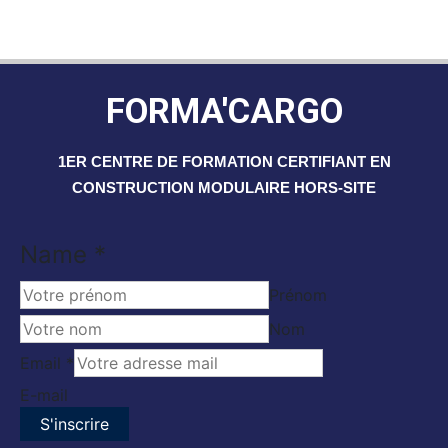
FORMA'CARGO
1ER CENTRE DE FORMATION CERTIFIANT EN
CONSTRUCTION MODULAIRE HORS-SITE
Email
Name
*
Name
Prénom
Nom
Email
*
E-mail
S'inscrire