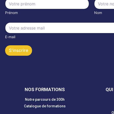
N
a
m
Prénom
Nom
e
*
E
E
m
m
a
a
i
E-mail
i
l
l
N
*
a
S'inscrire
m
e
NOS FORMATIONS
QUI
Notre parcours de 300h
Catalogue de formations
Q