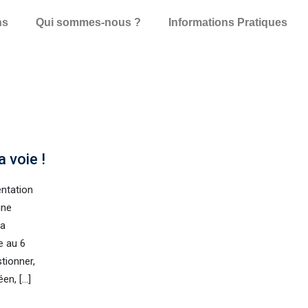
ns
Qui sommes-nous ?
Informations Pratiques
 voie !
entation
une
la
e au 6
tionner,
éen, […]