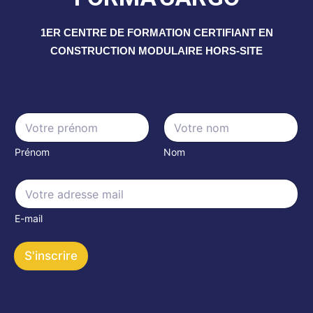
1ER CENTRE DE FORMATION CERTIFIANT EN
CONSTRUCTION MODULAIRE HORS-SITE
N
N
a
a
m
m
e
Prénom
Nom
e
E
*
m
E
a
m
i
a
l
E-mail
i
l
*
S'inscrire