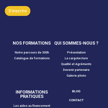
l
l
N
*
a
S'inscrire
m
e
NOS FORMATIONS
QUI SOMMES-NOUS ?
Notre parcours de 300h
Présentation
Catalogue de formations
La cargotecture
Qualité et Agréments
Devenir partenaire
Galerie photo
INFORMATIONS
BLOG
PRATIQUES
CONTACT
Les aides au financement