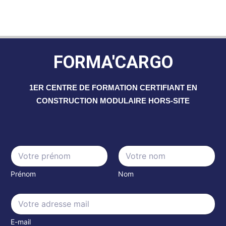
FORMA'CARGO
1ER CENTRE DE FORMATION CERTIFIANT EN
CONSTRUCTION MODULAIRE HORS-SITE
N
a
m
Prénom
Nom
e
*
E
E
m
m
a
a
i
E-mail
i