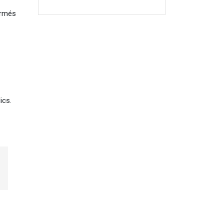
ormés
ics.