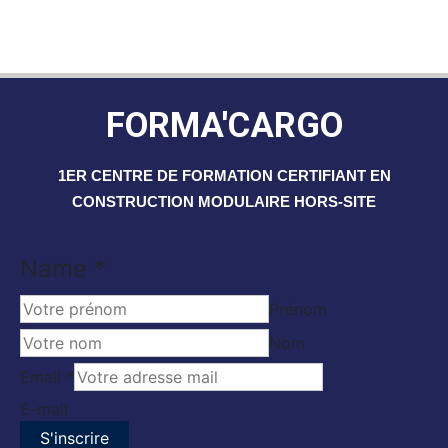
FORMA'CARGO
1ER CENTRE DE FORMATION CERTIFIANT EN
CONSTRUCTION MODULAIRE HORS-SITE
Name
Name
*
Email
Prénom
Nom
Email
*
E-mail
S'inscrire