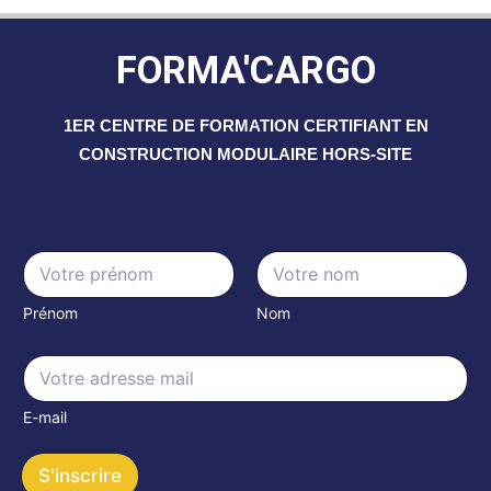
FORMA'CARGO
1ER CENTRE DE FORMATION CERTIFIANT EN
CONSTRUCTION MODULAIRE HORS-SITE
N
a
m
Prénom
Nom
e
*
E
E
m
m
a
a
i
E-mail
i
l
l
N
*
a
S'inscrire