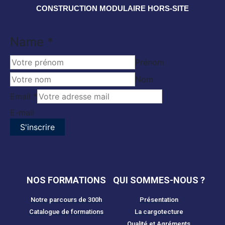
CONSTRUCTION MODULAIRE HORS-SITE
Name
*
Prénom
Nom
Email
Email
*
Name
E-mail
S'inscrire
NOS FORMATIONS
QUI SOMMES-NOUS ?
Notre parcours de 300h
Présentation
Catalogue de formations
La cargotecture
Qualité et Agréments