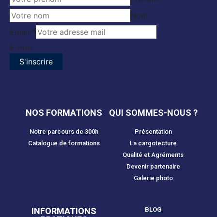
Nom
Email
Email
*
Name
E-mail
S'inscrire
NOS FORMATIONS
QUI SOMMES-NOUS ?
Notre parcours de 300h
Présentation
Catalogue de formations
La cargotecture
Qualité et Agréments
Devenir partenaire
Galerie photo
INFORMATIONS
BLOG